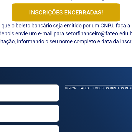
INSCRIÇÕES ENCERRADAS!
 que o boleto bancário seja emitido por um CNPJ, faça a 
depois envie um e-mail para setorfinanceiro@fateo.edu.
citação, informando o seu nome completo e data da inscr
© 2026 – FATEO – TODOS OS DIREITOS RE