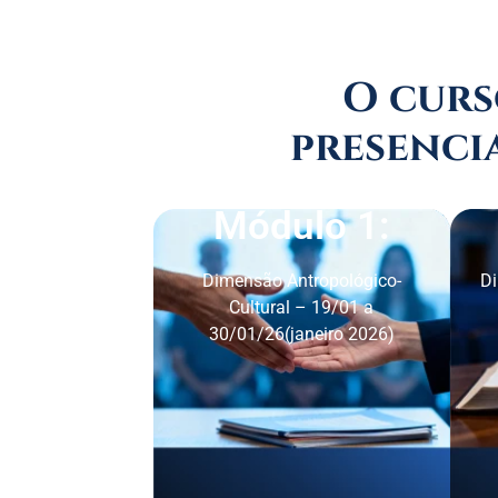
O curs
presencia
Módulo 1:
Dimensão Antropológico-
Di
Cultural – 19/01 a
30/01/26(janeiro 2026)