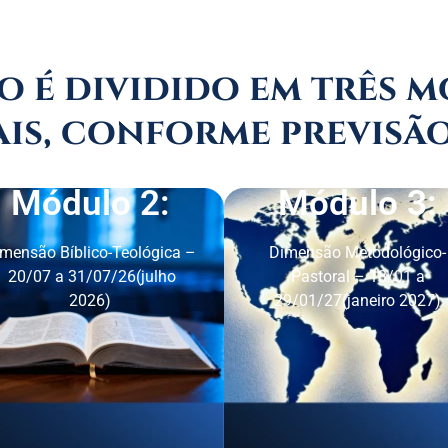
o é dividido em três 
is, conforme previsão
Módulo 2:
Módulo 3:
mensão Bíblico-Teológica –
Dimensão Metodológico-
20/07 a 31/07/26(julho
Pastoral – 18/01 a
2026)
29/01/27(janeiro 2027)