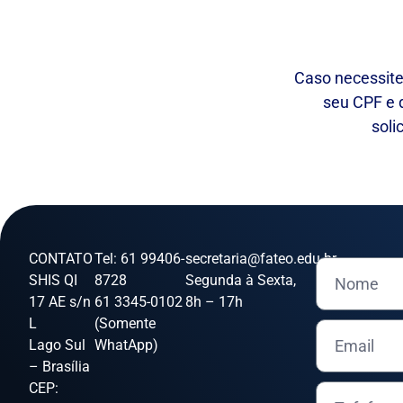
Caso necessite
seu CPF e 
soli
CONTATO
Tel: 61 99406-
secretaria@fateo.edu.br
SHIS QI
8728
Segunda à Sexta,
17 AE s/n
61 3345-0102
8h – 17h
L
(Somente
Lago Sul
WhatApp)
– Brasília
CEP: