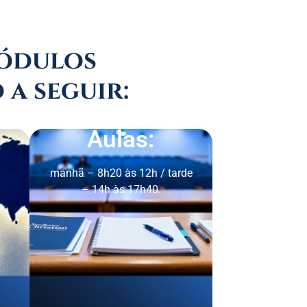
módulos
 a seguir:
Aulas:
manhã – 8h20 às 12h / tarde
– 14h às 17h40.