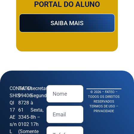
PORTAL DO ALUNO
SAIBA MAIS
CONTATO
Tel: 61
secretaria@fateo.edu.br
© 2026 – FATEO –
SHIS
99406-
Segunda
TODOS OS DIREITOS
RESERVADOS
QI
8728
à
TERMOS DE USO –
17
61
Sexta,
PRIVACIDADE
AE
3345-
8h –
s/n
0102
17h
L
(Somente